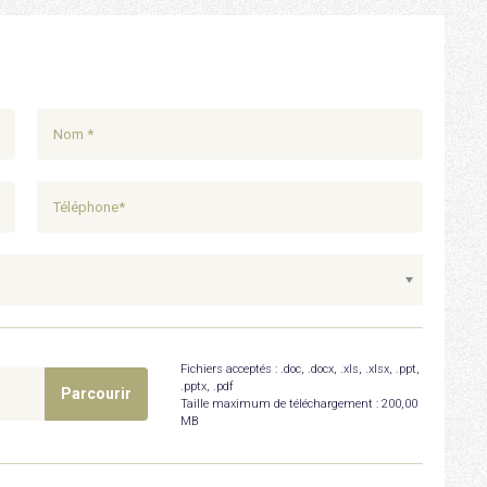
Fichiers acceptés : .doc, .docx, .xls, .xlsx, .ppt,
.pptx, .pdf
Taille maximum de téléchargement :
200,00
MB