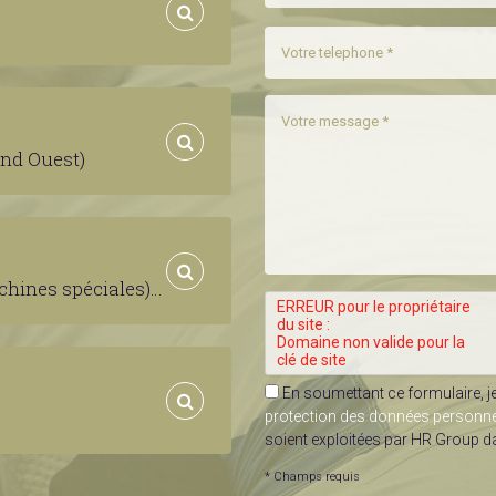
and Ouest)
Technicien de Maintenance Itinérant (machines spéciales) H/F
En soumettant ce formulaire, j
protection des données personn
soient exploitées par HR Group 
* Champs requis