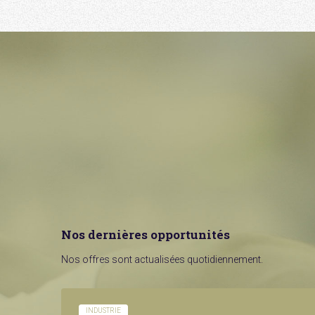
Nos dernières opportunités
Nos offres sont actualisées quotidiennement.
INDUSTRIE