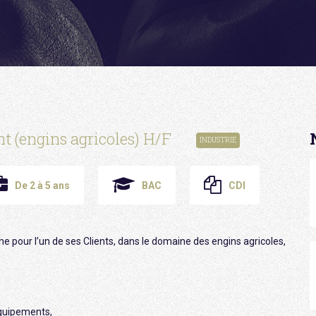
t (engins agricoles) H/F
INDUSTRIE
De 2 à 5 ans
BAC
CDI
he pour l’un de ses Clients, dans le domaine des engins agricoles,
équipements,