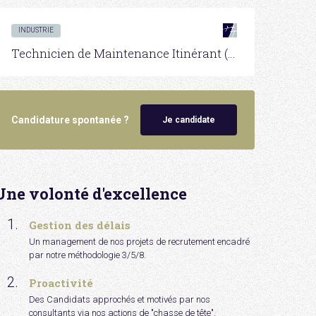
INDUSTRIE
Technicien de Maintenance Itinérant (machines spéciales) H/F
Candidature spontanée ?
Je candidate
Une volonté d'excellence
Gestion des délais
Un management de nos projets de recrutement encadré
par notre méthodologie 3/5/8.
Proactivité
Des Candidats approchés et motivés par nos
consultants via nos actions de "chasse de tête".