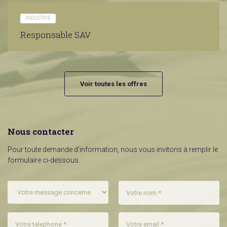
INDUSTRIE
Responsable SAV
Voir toutes les offres
Nous contacter
Pour toute demande d’information, nous vous invitons à remplir le
formulaire ci-dessous.