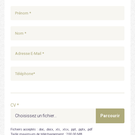
CV *
Fichiers acceptés : .doc, .docx, .xls, .xlsx, .ppt, .pptx, .pdf
Taille maximum de téléchargement :
200,00 MB